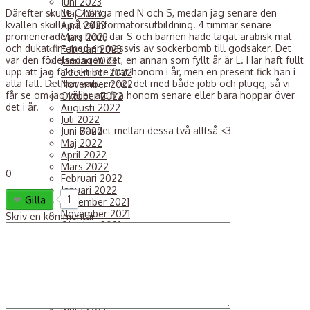
Juni 2023
Därefter skulle C hänga med N och S, medan jag senare den
Maj 2023
kvällen skulle på valinformatörsutbildning. 4 timmar senare
April 2023
promenerade jag hem, där S och barnen hade lagat arabisk mat
Mars 2023
och dukat fint med en massvis av sockerbomb till godsaker. Det
Februari 2023
var den födelsedagen det, en annan som fyllt år är L. Har haft fullt
Januari 2023
upp att jag faktiskt inte firat honom i år, men en present fick han i
December 2022
alla fall. Det har varit en hel del med både jobb och plugg, så vi
November 2022
får se om jag väljer att fira honom senare eller bara hoppar över
Oktober 2022
det i år.
Augusti 2022
Juli 2022
Bandet mellan dessa två alltså <3
Juni 2022
Maj 2022
April 2022
Mars 2022
0
Februari 2022
Januari 2022
1
Gilla
December 2021
November 2021
Skriv en kommentar
Oktober 2021
September 2021
Augusti 2021
Juli 2021
Juni 2021
Maj 2021
April 2021
Mars 2021