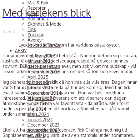
Mat & Bak
Recepter
Med kärlekens blick
Resor
Samarbete
Skönhet & Mode
Tips
Allmänt
Youtube
Äventyr
Lyckligt lottad är C som har världens bästa syster.
Åsikter & Tankar
ARKIV
Torsdagen den 18e fyllde N hela 12 år. När hon befann sig i skolan,
Februari 2026
klistrade C och jag vår födelsedagspresent på golvet i hennes
Januari 2026
sovrum. Billigaste presenten ever, men ack vilket fint budskap - vill
December 2025
liksom att hon dagligen påminns om det så fort hon kliver in där.
November 2025
April 2025
Jag planerade inget särskilt då hon inte alls ville firas. Dagen innan
Mars 2025
var S här och försökte ta reda på hur det kom sig. Men han fick
Januari 2025
exakt samma svar som hon gav mig. Hon var helt enkelt inte
September 2024
intresserad. Vi kom ändå överens om att vi senare den dagen
Augusti 2024
åtminstone kunde få äta vår favorittårta - daimtårta. Men först
Juni 2024
hade jag ett par ärenden att bocka av. Vad bilen har gått varmt
Maj 2024
under sommaren..
Mars 2024
Januari 2024
December 2023
Efter att ha gjort iordning presenten, fick C hänga med mig till
November 2023
Sophiahemmet, där jag varit lite av en stammis under sommaren.
Juli 2023