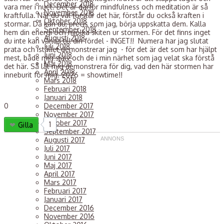
December 2018
vara mer i nuet. Det är därför mindfulness och meditation är så
November 2018
kraftfulla. När du väl förstår det här, förstår du också kraften i
Oktober 2018
stormar. Då kan du, precis som jag, börja uppskatta dem. Kalla
September 2018
hem din energi och mjölka skiten ur stormen. För det finns inget
Augusti 2018
du inte kan vända till din fördel - INGET!! Numera har jag slutat
Juli 2018
prata och istället demonstrerar jag - för det är det som har hjälpt
Juni 2018
mest, både mig själv och de i min närhet som jag velat ska förstå
Maj 2018
det här. Så låt mig demonstrera för dig, vad den här stormen har
April 2018
inneburit för mig. 2026 = showtime!!
Mars 2018
Februari 2018
Januari 2018
0
December 2017
November 2017
Oktober 2017
1
Gilla
September 2017
Augusti 2017
Juli 2017
Juni 2017
Maj 2017
April 2017
Mars 2017
Februari 2017
Januari 2017
December 2016
November 2016