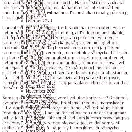
Juni 2023
förra året som hängde med in i detta. Haha så skrattretande när
Maj 2023
folk tror att de kan knäcka en, då har man fan inte förstått en
April 2023
enda text av det jag skrivit härinne. I'm unshakable baby, på riktigt,
Mars 2023
I don't give a fuck.
Februari 2023
Januari 2023
L är väl den enda som delvis fortfarande har den makten. För om
December 2022
det är något det här året har lärt mig, är I'm fucking unshakable,
November 2022
alltså på riktigt, inte bara i teorin, utan i praktiken. För medan
Oktober 2022
stormen pågick och vissa såg kaos, såg jag en möjlighet och
Augusti 2022
mjölkade skiten ur den. Jag behövde en storm, och jag fick en
Juli 2022
storm som inte bara levererade, utan det blev så mycket bättre än
Juni 2022
jag hade hoppats. Grejen är att stormar i livet är inte problemet,
Maj 2022
det är motståndet mot dem som är det. Jag brukar beskriva livet
April 2022
som hjärtslag, som en frekvens. Det går upp och ner, och det är
Mars 2022
just det som betyder att du lever. När det blir rakt, när allt stannar,
Februari 2022
då är det game over. Därför kan livet aldrig vara enbart rosor,
Januari 2022
framgång och bekvämlighet. Taggarna däremellan är nödvändiga
December 2021
för vår utveckling.
November 2021
Oktober 2021
Som jag alltid säger: för vad vore livet utan kontraster? De är helt
September 2021
avgörande för vår utveckling. Problemet med oss människor är
Augusti 2021
att vi gärna klamrar oss fast vid det kända. Så fort något börjar
Juli 2021
förändras får vi panik. Rädslan för det okända gör oss förlamade,
Juni 2021
och vi fastnar i lidande. Inte för att det som kommer nödvändigtvis
Maj 2021
är sämre, utan för att vi vägrar släppa taget om det som varit,
April 2021
istället för att ge plats åt något nytt, som ibland är så mycket
Mars 2021