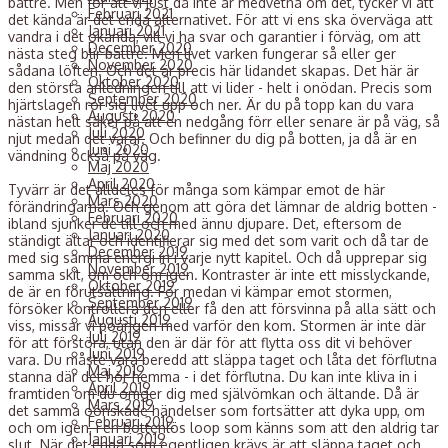
bättre. Men för att vi just då inte är medvetna om det, tycker vi att
Februari 2021
det kända är det enda alternativet. För att vi ens ska överväga att
Januari 2021
vandra i det okända, vill vi ha svar och garantier i förväg, om att
December 2020
nästa steg blir bättre. Men livet varken fungerar så eller ger
November 2020
sådana löften. Och det är precis här lidandet skapas. Det här är
Oktober 2020
den största anledningen till att vi lider - helt i onödan. Precis som
September 2020
hjärtslagen rör sig livet upp och ner. Är du på topp kan du vara
Augusti 2020
nästan helt säker på att en nedgång förr eller senare är på väg, så
Juli 2020
njut medan det varar. Och befinner du dig på botten, ja då är en
Juni 2020
vändning också på väg.
Maj 2020
April 2020
Tyvärr är det alldeles för många som kämpar emot de här
Mars 2020
förändringarna. Och genom att göra det lämnar de aldrig botten -
Februari 2020
ibland sjunker de till och med ännu djupare. Det, eftersom de
Januari 2020
ständigt ältar och identifierar sig med det som varit och då tar de
December 2019
med sig samma energi in i varje nytt kapitel. Och då upprepar sig
November 2019
samma skit, om och om igen. Kontraster är inte ett misslyckande,
Oktober 2019
de är en förutsättning. För medan vi kämpar emot stormen,
September 2019
försöker kontrollera den eller få den att försvinna på alla sätt och
Augusti 2019
viss, missar vi poängen med varför den kom. Stormen är inte där
Juli 2019
för att förstöra, utan den är där för att flytta oss dit vi behöver
Juni 2019
vara. Du måste vara beredd att släppa taget och låta det förflutna
Maj 2019
stanna där det hör hemma - i det förflutna. Du kan inte kliva in i
April 2019
framtiden om du omger dig med självömkan och ältande. Då är
Mars 2019
det samma oönskade händelser som fortsätter att dyka upp, om
Februari 2019
och om igen, i en bottenlös loop som känns som att den aldrig tar
Januari 2019
slut. När det enda som egentligen krävs är att släppa taget och