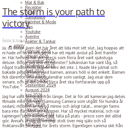
Mat & Bak
Recepter
The storm is your path to
Resor
Samarbete
victory
Skönhet & Mode
Tips
Youtube
Äventyr
Åsikter & Tankar
Åsikter & Tankar
ARKIV
Ja, då börjar även det här året att lida mot sitt slut. Jag hoppas att
Februari 2026
ni hade en fin jul och att ni har ett mjukt avslut på året framför
Januari 2026
er. Här hemma har det, precis som förra året varit sjukstuga
December 2025
deluxe. Börjar jag ana ett mönster? Julkänslan har varit låg, så
November 2025
något traditionellt firande blev det inte. L fixade lite julmat och
April 2025
bakade pepparkakor med barnen, annars höll vi det enkelt. Barnen
Mars 2025
fick däremot sina paketkalendrar som vanligt. Jag visar dem
Januari 2025
senare, och ja, del 2 från förra året ska fortfarande upp på
September 2024
YouTube.
Augusti 2024
Juni 2024
Jag har varit borta därifrån länge. Det är för att kameran jag delvis
Maj 2024
filmade med gav upp (Samsung Camera som utgått för hundra år
Mars 2024
sedan), mobilen är full på minne och ärligt talat… energin fanns
Januari 2024
bara inte där. Men det kommer. Har så mycket material, och när
December 2023
tajmingen sitter kommer allt falla på plats - precis som det alltid
November 2023
gör. Annars är jag så otroligt stolt över mig själv och så
Juli 2023
fruktansvärt tacksam för årets storm. Egentligen samma skit från