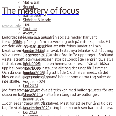
Mat & Bak
Recepter
The mastery of focus
Resor
Samarbete
Skönhet & Mode
Tips
Kreativa Hörna
Youtube
Äventyr
Ledordet inför min lilla paus från sociala medier har varit
Åsikter & Tankar
fokus. Fokus på mig, på min utveckling och på mitt skapande. Ett
ARKIV
område där jag verkligen känt att mitt fokus landat är i min
Februari 2026
kreativa verksamhet. Jag har övat, testat nya tekniker och låtit mig
Januari 2026
själv utvecklas genom att faktiskt göra. Inför uppdraget i Småland
December 2025
visste jag att jag ville skapa en stor ballongbåge i entrén till själva
November 2025
festlokalen. Så jag skapade en hemma som test - från att blåsa
April 2025
upp ballongerna till att installera allt tog det ungefär 3 timmar.
Mars 2025
Och då ska man komma ihåg att både C och S var med… så det
Januari 2025
blev en del springande efter små händer som gärna tog saker de
September 2024
inte skulle.
Augusti 2024
Juni 2024
Jag fortsatte sedan att öva på tekniken med ballongkluster för att
Maj 2024
skapa en ballonggirlang - alltså en lång rad av ballonger.
Mars 2024
Januari 2024
....och sedan fästa allt på stativet. Mest för att se hur lång tid det
December 2023
tar, för vill kunna förbereda allting hemma och sen bara installera.
November 2023
Juli 2023