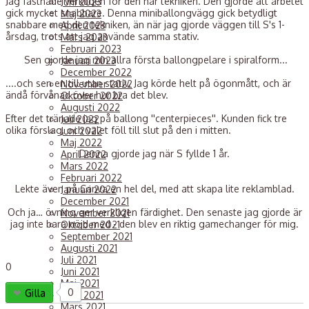
Jag fastnade verkligen för den här tekniken. Den gjorde att arbetet
Juni 2023
gick mycket snabbare. Denna miniballongvägg gick betydligt
Maj 2023
snabbare med den tekniken, än när jag gjorde väggen till S's 1-
April 2023
årsdag, trots att jag använde samma stativ.
Mars 2023
Februari 2023
Sen gjorde jag min allra första ballongpelare i spiralform...
Januari 2023
December 2022
....och sen en till utan stativ. Jag körde helt på ögonmått, och är
November 2022
ändå förvånad över hur bra det blev.
Oktober 2022
Augusti 2022
Efter det tränade jag på ballong ''centerpieces''. Kunden fick tre
Juli 2022
olika förslag, och valet föll till slut på den i mitten.
Juni 2022
Maj 2022
Denna gjorde jag när S fyllde 1 år.
April 2022
Mars 2022
Februari 2022
Lekte även på Canva en hel del, med att skapa lite reklamblad.
Januari 2022
December 2021
Och ja… övning ger verkligen färdighet. Den senaste jag gjorde är
November 2021
jag inte bara nöjd med - den blev en riktig gamechanger för mig.
Oktober 2021
September 2021
Augusti 2021
Juli 2021
0
Juni 2021
Maj 2021
0
Gilla
April 2021
Mars 2021