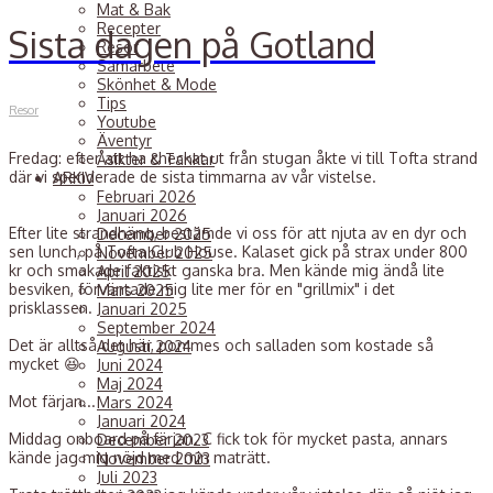
Mat & Bak
Recepter
Sista dagen på Gotland
Resor
Samarbete
Skönhet & Mode
Tips
Resor
Youtube
Äventyr
Fredag:
efter att ha checkat ut från stugan åkte vi till Tofta strand
Åsikter & Tankar
där vi spenderade de sista timmarna av vår vistelse.
ARKIV
Februari 2026
Januari 2026
Efter lite strandhäng, bestämde vi oss för att njuta av en dyr och
December 2025
sen lunch, på Tofta Club House. Kalaset gick på strax under 800
November 2025
kr och smakade faktiskt ganska bra. Men kände mig ändå lite
April 2025
besviken, förväntade mig lite mer för en "grillmix" i det
Mars 2025
prisklassen.
Januari 2025
September 2024
Det är alltså det här, pommes och salladen som kostade så
Augusti 2024
mycket 😆
Juni 2024
Maj 2024
Mot färjan...
Mars 2024
Januari 2024
Middag onboard på färjan. C fick tok för mycket pasta, annars
December 2023
kände jag mig nöjd med min maträtt.
November 2023
Juli 2023