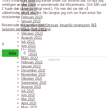
Trots tröttheten som jag kände under vår vistelse där, så njöt jag
Juni 2023
verkligen av den tiden vi spenderade där tillsammans. Och ååh vad
Maj 2023
C hade det så himla roligt med L. För min del var det så
April 2023
välbehövlig att få vila lite. Nu längtar jag och ser fram emot fler
Mars 2023
reseäventyr.
Februari 2023
Januari 2023
Relaterade inlägg till resan:
Utresan
,
Innanför ringmuren
,
Blå
December 2022
lagunen och Fårö
,
Tofta strand
.
November 2022
Oktober 2022
Augusti 2022
Juli 2022
0
Juni 2022
Maj 2022
0
Gilla
April 2022
Mars 2022
Februari 2022
Januari 2022
December 2021
November 2021
Oktober 2021
September 2021
Augusti 2021
Juli 2021
Juni 2021
Maj 2021
April 2021
Mars 2021