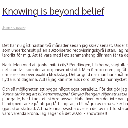
Knowing is beyond belief
Åsikter & Tankar
Det har nu gått nästan två månader sedan jag skrev senast. Under tiden
som underkonsult på en auktoriserad redovisningsbyrå i stan. Jag ha
lärorikt för mig. Att få vara med i ett sammanhang där man får ta d
Nackdelen med att jobba mitt i city? Pendlingen, bilköerna, vägtullar
det stundvis som det är organiserad stöld. Men flexibiliteten jag få
där stressen över exakta klockslag. Det är guld när man har småba
flytta runt dagarna. Alltså jag kan inte alls i ord uttrycka hur mycke
Och så möjligheten att bygga något eget parallellt. För det gör jag 
kunna tänka dig att bli hemmapappa? Om jag återigen väljer att satsa
pluggade, har L tagit ett större ansvar. Haha även om det inte varit 
blind (med tanke på att jag fått sagt adjö till några av mina saker h
gjort stor skillnad. Att ha kunnat swisha över en del av mitt första
värd varenda krona. Jag säger då det 2026 - showtime!!