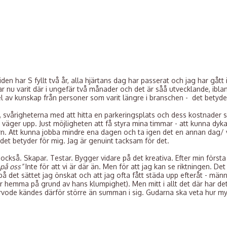
 har S fyllt två år, alla hjärtans dag har passerat och jag har gått in 
r nu varit där i ungefär två månader och det är såå utvecklande, ibla
el av kunskap från personer som varit längre i branschen - det betyde
, svårigheterna med att hitta en parkeringsplats och dess kostnader sk
tt väger upp. Just möjligheten att få styra mina timmar - att kunna dyk
rn. Att kunna jobba mindre ena dagen och ta igen det en annan dag/ 
t det betyder för mig. Jag är genuint tacksam för det.
också. Skapar. Testar. Bygger vidare på det kreativa. Efter min första
 på oss”
Inte för att vi är där än. Men för att jag kan se riktningen. Det
på det sättet jag önskat och att jag ofta fått städa upp efteråt - männi
är hemma på grund av hans klumpighet). Men mitt i allt det där har det 
 arvode kändes därför större än summan i sig. Gudarna ska veta hur my