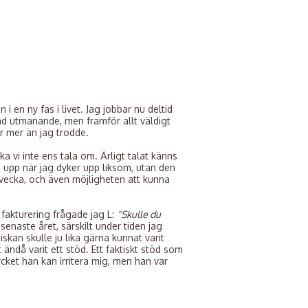
i en ny fas i livet. Jag jobbar nu deltid
nd utmanande, men framför allt väldigt
r mer än jag trodde.
a vi inte ens tala om. Ärligt talat känns
a upp när jag dyker upp liksom, utan den
vecka, och även möjligheten att kunna
 fakturering frågade jag L:
“Skulle du
 senaste året, särskilt under tiden jag
skan skulle ju lika gärna kunnat varit
ändå varit ett stöd. Ett faktiskt stöd som
cket han kan irritera mig, men han var