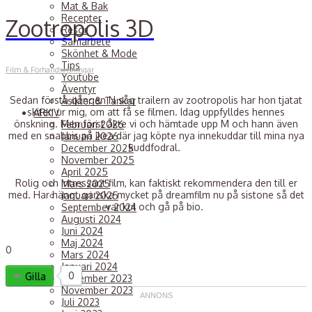
Mat & Bak
Recepter
Zootropolis 3D
Resor
Samarbete
Skönhet & Mode
Tips
Film & Förhandsvisningar
Youtube
Äventyr
Sedan första gången N såg trailern av zootropolis har hon tjatat
Åsikter & Tankar
skiten ur mig, om att få se filmen. Idag uppfylldes hennes
ARKIV
önskning. Men först åkte vi och hämtade upp M och hann även
Februari 2026
med en snabbis på ikea där jag köpte nya innekuddar till mina nya
Januari 2026
kuddfodral.
December 2025
November 2025
April 2025
Rolig och intressant film, kan faktiskt rekommendera den till er
Mars 2025
med. Har hängt ganska mycket på dreamfilm nu på sistone så det
Januari 2025
var kul och gå på bio.
September 2024
Augusti 2024
Juni 2024
Maj 2024
0
Mars 2024
Januari 2024
0
Gilla
December 2023
November 2023
Juli 2023