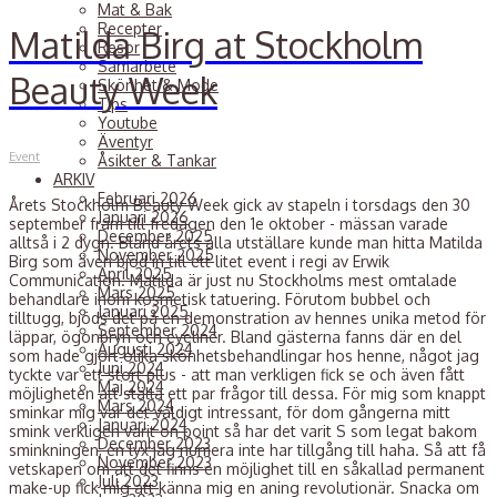
Mat & Bak
Recepter
Matilda Birg at Stockholm
Resor
Samarbete
Beauty Week
Skönhet & Mode
Tips
Youtube
Äventyr
Event
Åsikter & Tankar
ARKIV
Februari 2026
Årets Stockholm Beauty Week gick av stapeln i torsdags den 30
Januari 2026
september fram till fredagen den 1e oktober - mässan varade
December 2025
alltså i 2 dygn. Bland årets alla utställare kunde man hitta Matilda
November 2025
Birg som även bjöd in till ett litet event i regi av Erwik
April 2025
Communication. Matilda är just nu Stockholms mest omtalade
Mars 2025
behandlare inom kosmetisk tatuering. Förutom bubbel och
Januari 2025
tilltugg, bjöds det på en demonstration av hennes unika metod för
September 2024
läppar, ögonbryn och eyeliner. Bland gästerna fanns där en del
Augusti 2024
som hade gjort olika skönhetsbehandlingar hos henne, något jag
Juni 2024
tyckte var ett stort plus - att man verkligen fick se och även fått
Maj 2024
möjligheten att ställa ett par frågor till dessa. För mig som knappt
Mars 2024
sminkar mig var det väldigt intressant, för dom gångerna mitt
Januari 2024
smink verkligen varit on point så har det varit S som legat bakom
December 2023
sminkningen, en lyx jag numera inte har tillgång till haha. Så att få
November 2023
vetskapen om att det finns en möjlighet till en såkallad permanent
Juli 2023
make-up fick mig att känna mig en aning revolutionär. Snacka om