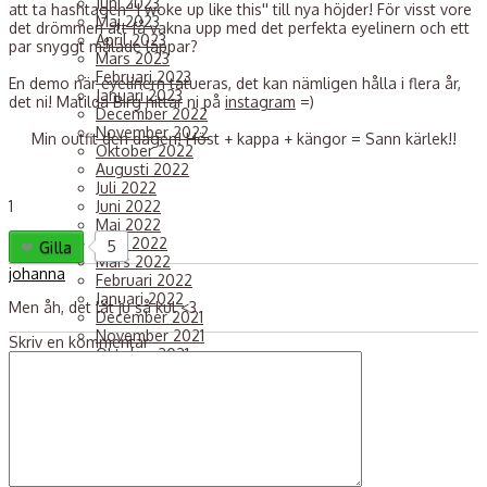
Juni 2023
att ta hashtagen ''I woke up like this'' till nya höjder! För visst vore
Maj 2023
det drömmen att få vakna upp med det perfekta eyelinern och ett
April 2023
par snyggt målade läppar?
Mars 2023
Februari 2023
En demo när eyelinern tatueras, det kan nämligen hålla i flera år,
Januari 2023
det ni! Matilda Birg hittar ni på
instagram
=)
December 2022
November 2022
Min outfit den dagen! Höst + kappa + kängor = Sann kärlek!!
Oktober 2022
Augusti 2022
Juli 2022
1
Juni 2022
Maj 2022
April 2022
5
Gilla
Mars 2022
johanna
Februari 2022
Januari 2022
Men åh, det lät ju så kul <3
December 2021
November 2021
Skriv en kommentar
Oktober 2021
September 2021
Augusti 2021
Juli 2021
Juni 2021
Maj 2021
April 2021
Mars 2021