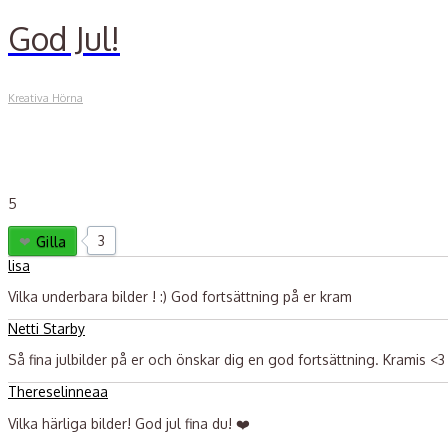
God Jul!
Kreativa Hörna
5
3
Gilla
lisa
Vilka underbara bilder ! :) God fortsättning på er kram
Netti Starby
Så fina julbilder på er och önskar dig en god fortsättning. Kramis <3
Thereselinneaa
Vilka härliga bilder! God jul fina du! ❤️