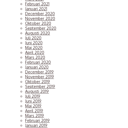
Februari 2021
f
Januari 2021
f
December 2020
i
November 2020
d
Oktober 2020
n
September 2020
Augusti 2020
ä
Juli 2020
i
Juni 2020
h
Maj 2020
t
April 2020
ti
Mars 2020
i
Februari 2020
V
Januari 2020
December 2019
f
November 2019
d
Oktober 2019
f
September 2019
f
Augusti 2019
m
Juli 2019
Juni 2019
f
Maj 2019
v
April 2019
s
Mars 2019
v
Februari 2019
m
Januari 2019
3