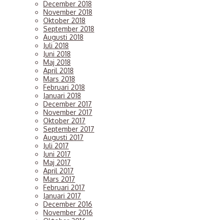
December 2018
g
November 2018
s
Oktober 2018
ä
September 2018
m
Augusti 2018
n
Juli 2018
J
Juni 2018
h
Maj 2018
f
April 2018
s
Mars 2018
e
Februari 2018
Januari 2018
o
December 2017
ä
November 2017
f
Oktober 2017
m
September 2017
a
Augusti 2017
v
Juli 2017
Juni 2017
Maj 2017
a
April 2017
o
Mars 2017
o
Februari 2017
h
Januari 2017
December 2016
s
November 2016
f