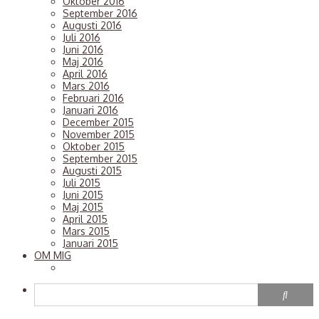
Oktober 2016
p
September 2016
e
Augusti 2016
s
Juli 2016
Juni 2016
g
Maj 2016
d
April 2016
e
Mars 2016
a
Februari 2016
h
Januari 2016
a
December 2015
November 2015
t
Oktober 2015
ö
September 2015
a
Augusti 2015
h
Juli 2015
j
Juni 2015
f
Maj 2015
a
April 2015
F
Mars 2015
Januari 2015
o
OM MIG
s
a
t
f
F
n