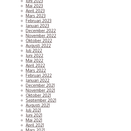
Juni 2023
Maj 2023
H
April 2023
y
Mars 2023
D
Februari 2023
v
Januari 2023
i
December 2022
i
November 2022
Oktober 2022
Augusti 2022
h
Juli 2022
J
Juni 2022
ä
Maj 2022
o
April 2022
h
Mars 2022
v
Februari 2022
u
Januari 2022
December 2021
a
November 2021
f
Oktober 2021
å
September 2021
f
Augusti 2021
o
Juli 2021
t
Juni 2021
m
Maj 2021
l
April 2021
o
Mars 2021