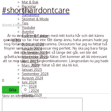
Mat & Bak
Recepter
#shorthairdontcare
Resor
Samarbete
Skönhet & Mode
Tips
Skönhet & Mode
Youtube
Äventyr
Är nu inne på tredje dagen med mitt korta hår och det känns
Åsikter & Tankar
ganska bra so far. Har inte fått damp ännu, haha annars hade jag
ARKIV
nog förlängt det med detsamma. Dessutom har jag nu hittat två
Februari 2026
frisyrer som jag tycker passar mig perfekt. Nu ska jag bara färga
Januari 2026
det och försöka ha det så länge det går, sen blir det
December 2025
gråvitta/svarta tjocka långa flätor. Det kommer att bli intressant
November 2025
att se mig själv i den färgkombinationen. Längesedan nu jag hade
April 2025
håret flätat så det ska bli kul.
Mars 2025
Januari 2025
September 2024
Augusti 2024
0
Juni 2024
Maj 2024
0
Gilla
Mars 2024
Januari 2024
Skriv en kommentar
December 2023
November 2023
Juli 2023